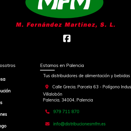
osotros
Estamos en Palencia
Tus distribuidores de alimentación y bebidas
esa
Calle Grecia, Parcela 63 - Polígono Indus
bución
Villalobón
Palencia,
34004,
Palencia
s
979 711 870
nes
info
distribucionesmfm.es
ogo