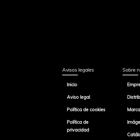
Avisos legales
Sobre n
Inicio
Empr
Aviso legal
Distri
Política de cookies
Marca
Política de
Imáge
privacidad
Catál