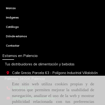
Marcas
Imágenes
Catálogo
Dónde estamos
Contactar
Estamos en Palencia
Tus distribuidores de alimentación y bebidas
Calle Grecia, Parcela 63 - Polígono Industrial Villalobón
Palencia,
34004,
Palencia
Este sitio web utiliza cookies propias y de
979 711 870
terceros que permiten mejorar la usabilidad de
navegación, analizar el uso de la web y mostrar
info
distribucionesmfm.es
publicidad relacionada con tus preferencias