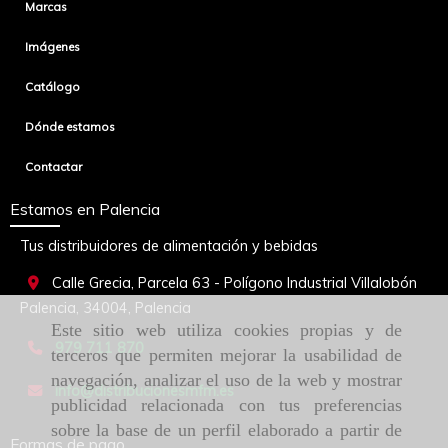
Marcas
Imágenes
Catálogo
Dónde estamos
Contactar
Estamos en Palencia
Tus distribuidores de alimentación y bebidas
Calle Grecia, Parcela 63 - Polígono Industrial Villalobón
Palencia,
34004,
Palencia
Este sitio web utiliza cookies propias y de
979 711 870
terceros que permiten mejorar la usabilidad de
navegación, analizar el uso de la web y mostrar
info
distribucionesmfm.es
publicidad relacionada con tus preferencias
sobre la base de un perfil elaborado a partir de
Formas de pago